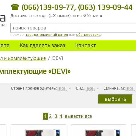
☎ (066)139-09-77, (063) 139-09-44
Доставка со склада (г. Харьков) по всей Украине
пример:
твердотопливный котел
или
обогреватель
лата
Как сделать заказ
Контакт
ол и комплектующие
DEVI
омплектующие «DEVI»
Страна производитель:
все
Вид:
все
Длинна, м:
все
1
2
3
4
вывести все