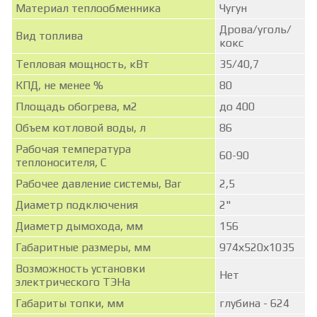
Материал теплообменника
Чугун
Дрова/уголь/
Вид топлива
кокс
Тепловая мощность, кВт
35/40,7
КПД, не менее %
80
Площадь обогрева, м2
до 400
Объем котловой воды, л
86
Рабочая температура
60-90
теплоносителя, С
Рабочее давление системы, Bar
2,5
Диаметр подключения
2"
Диаметр дымохода, мм
156
Габаритные размеры, мм
974х520х1035
Возможность установки
Нет
электрического ТЭНа
Габариты топки, мм
глубина - 624