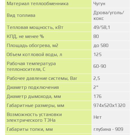
Материал теплообменника
Чугун
Дрова/уголь/
Вид топлива
кокс
Тепловая мощность, кВт
49/58,1
КПД, не менее %
80
Площадь обогрева, м2
до 580
Объем котловой воды, л
125
Рабочая температура
60-90
теплоносителя, С
Рабочее давление системы, Bar
2,5
Диаметр подключения
2"
Диаметр дымохода, мм
176
Габаритные размеры, мм
974х520х1320
Возможность установки
Нет
электрического ТЭНа
Габариты топки, мм
глубина - 909