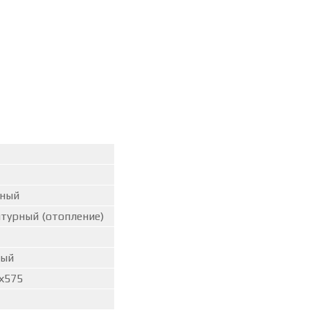
тный
турный (отопление)
ный
х575