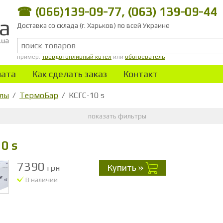
☎ (066)139-09-77, (063) 139-09-44
Доставка со склада (г. Харьков) по всей Украине
пример:
твердотопливный котел
или
обогреватель
лата
Как сделать заказ
Контакт
тлы
ТермоБар
КСГС-10 s
показать фильтры
0 s
7390
Купить
грн
В наличии