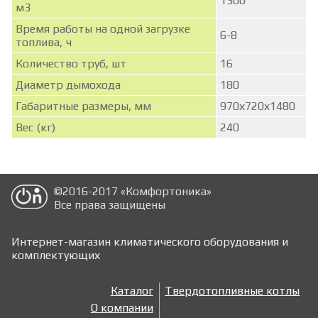
1300
м3
Время работы на одной загрузке
6-8
топлива, ч
Количество труб, шт
16
Диаметр дымохода
180
Габаритные размеры, мм
970х720х1480
Вес (кг)
240
©2016-2017 «Комфортоника»
Все права защищены
магазин
Интернет-магазин климатического оборудования и
климатического
комплектующих
оборудования
Каталог
Твердотопливные котлы
О компании